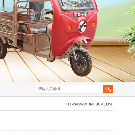
HTTP://WWW.HNHBCP.COM